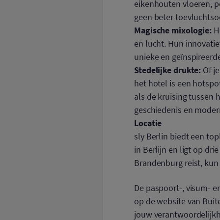
eikenhouten vloeren, 
geen beter toevluchtso
Magische mixologie:
He
en lucht. Hun innovatie
unieke en geïnspireerde
Stedelijke drukte:
Of je
het hotel is een hotspot
als de kruising tussen 
geschiedenis en modern
Locatie
sly Berlin biedt een to
in Berlijn en ligt op dr
Brandenburg reist, kun 
De paspoort-, visum- 
op de website van Buite
jouw verantwoordelijkhe