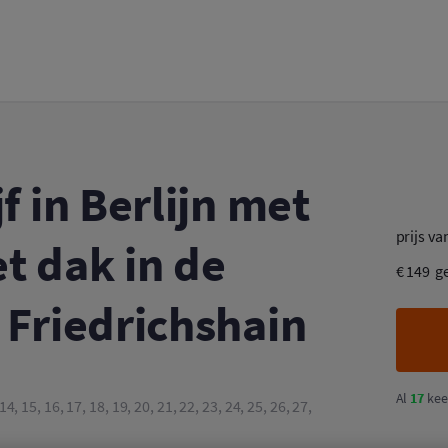
Luxe verblijf in Berlijn met sauna op het dak in de trendy wijk Friedrichshain
f in Berlijn met
prijs va
t dak in de
€ 149
g
 Friedrichshain
Al
17
kee
3, 14, 15, 16, 17, 18, 19, 20, 21, 22, 23, 24, 25, 26, 27,