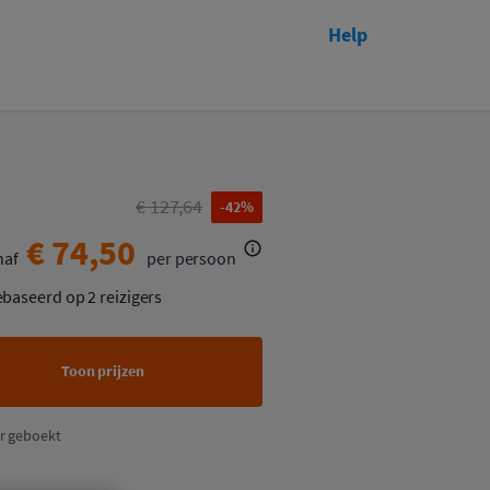
Help
Toon prijzen
€ 127,64
-42%
€ 74,50
naf
per persoon
ebaseerd op 2 reizigers
Toon prijzen
r geboekt