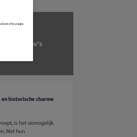
nalyze site usage,
n en historische charme
roept, is het onmogelijk
en. Met hun