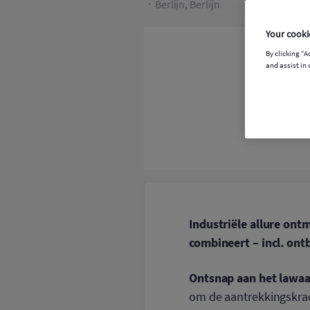
Berlijn, Berlijn
Your cooki
By clicking “A
and assist in 
Industriële allure ont
combineert – incl. ontb
Ontsnap aan het lawaa
om de aantrekkingskrach