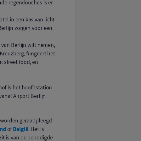
nde regendouches is er
tel in een kas van licht
Berlijn zorgen voor een
e van Berlijn wilt nemen,
n-Kreuzberg, fungeert het
n street food, en
hof is het hoofdstation
vanaf Airport Berlijn
n worden geraadpleegd
and
België
of
. Het is
zit is van de benodigde