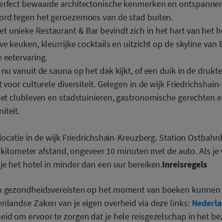
perfect bewaarde architectonische kenmerken en ontspanne
ord tegen het geroezemoes van de stad buiten.
t unieke Restaurant & Bar bevindt zich in het hart van het ho
ve keuken, kleurrijke cocktails en uitzicht op de skyline van 
 eetervaring.
 nu vanuit de sauna op het dak kijkt, of een duik in de drukt
 voor culturele diversiteit. Gelegen in de wijk Friedrichshai
het clubleven en stadstuinieren, gastronomische gerechten e
iteit.
plocatie in de wijk Friedrichshain-Kreuzberg. Station Ostbahn
ie kilometer afstand, ongeveer 10 minuten met de auto. Als je 
Inreisregels
je het hotel in minder dan een uur bereiken.
en gezondheidsvereisten op het moment van boeken kunne
Nederl
nlandse Zaken van je eigen overheid via deze links:
id om ervoor te zorgen dat je hele reisgezelschap in het be