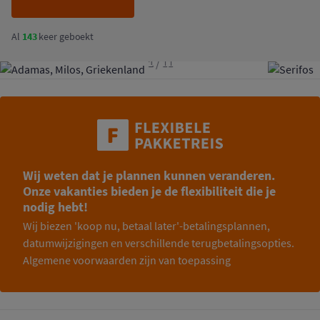
Al
143
keer geboekt
1
/
11
Wij weten dat je plannen kunnen veranderen.
Onze vakanties bieden je de flexibiliteit die je
nodig hebt!
Wij biezen 'koop nu, betaal later'-betalingsplannen,
datumwijzigingen en verschillende terugbetalingsopties.
Algemene voorwaarden zijn van toepassing