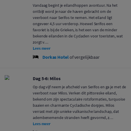
Vandaag begint je eilandhoppen avontuur. Na het
ontbijt word je naar de haven gebracht om de
veerboot naar Serifos te nemen. Het eiland ligt
ongeveer 4,5 uur verderop. Hoewel Serifos een
favoriet is bij de Grieken, is het een van de minder
bekende eilanden in de Cycladen voor toeristen, wat
zorgt v…
Lees meer
Dorkas Hotel
of vergelijkbaar
Dag 5-6: Milos
Op dag vijf neem je afscheid van Serifos en ga je met de
veerboot naar Milos. Verken dit pittoreske eiland,
bekend om zijn spectaculaire rotsformaties, turquoise
baaien en charmante Cycladische dorpjes. Milos
verrast met zijn unieke vulkanische landschap, dat
adembenemende stranden heeft gevormd, z…
Lees meer