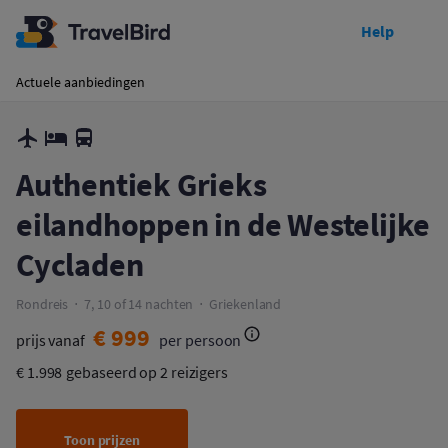
Help
Toon prijzen
Authentiek Grieks eilandhoppen in de Westelijke Cycladen
Actuele aanbiedingen
Authentiek Grieks
eilandhoppen in de Westelijke
Cycladen
Rondreis
7, 10 of 14 nachten
Griekenland
€ 999
prijs vanaf
per persoon
€ 1.998
gebaseerd op 2 reizigers
Toon prijzen