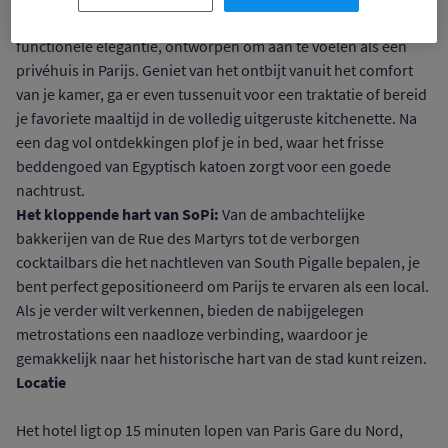
Stijlvol appartement:
Elk appartement is een masterclass in
functionele elegantie, ontworpen om aan te voelen als een
privéhuis in Parijs. Geniet van het ontbijt vanuit het comfort
van je kamer, ga er even tussenuit voor een traktatie of bereid
je favoriete maaltijd in de volledig uitgeruste kitchenette. Na
een dag vol ontdekkingen plof je in bed, waar het frisse
beddengoed van Egyptisch katoen zorgt voor een goede
nachtrust.
Het kloppende hart van SoPi:
Van de ambachtelijke
bakkerijen van de Rue des Martyrs tot de verborgen
cocktailbars die het nachtleven van South Pigalle bepalen, je
bent perfect gepositioneerd om Parijs te ervaren als een local.
Als je verder wilt verkennen, bieden de nabijgelegen
metrostations een naadloze verbinding, waardoor je
gemakkelijk naar het historische hart van de stad kunt reizen.
Locatie
Het hotel ligt op 15 minuten lopen van Paris Gare du Nord,