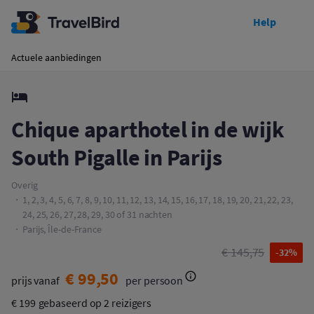
Help
Toon prijzen
Chique aparthotel in de wijk South Pigalle in Parijs
Actuele aanbiedingen
Chique aparthotel in de wijk
South Pigalle in Parijs
Overig
1, 2, 3, 4, 5, 6, 7, 8, 9, 10, 11, 12, 13, 14, 15, 16, 17, 18, 19, 20, 21, 22, 23,
24, 25, 26, 27, 28, 29, 30 of 31 nachten
Parijs, Île-de-France
€ 145,75
-32%
€ 99,50
prijs vanaf
per persoon
€ 199
gebaseerd op 2 reizigers