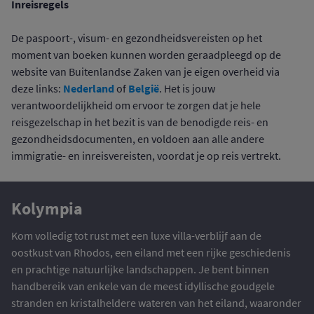
Inreisregels
De paspoort-, visum- en gezondheidsvereisten op het
moment van boeken kunnen worden geraadpleegd op de
website van Buitenlandse Zaken van je eigen overheid via
Nederland
België
deze links:
of
. Het is jouw
verantwoordelijkheid om ervoor te zorgen dat je hele
reisgezelschap in het bezit is van de benodigde reis- en
gezondheidsdocumenten, en voldoen aan alle andere
immigratie- en inreisvereisten, voordat je op reis vertrekt.
Kolympia
Kom volledig tot rust met een luxe villa-verblijf aan de
oostkust van Rhodos, een eiland met een rijke geschiedenis
en prachtige natuurlijke landschappen. Je bent binnen
handbereik van enkele van de meest idyllische goudgele
stranden en kristalheldere wateren van het eiland, waaronder