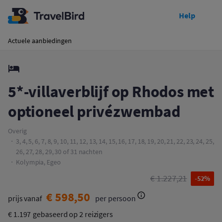
Help
Toon prijzen
5*-villaverblijf op Rhodos met optioneel privézwembad
Actuele aanbiedingen
5*-villaverblijf op Rhodos met
optioneel privézwembad
Overig
3, 4, 5, 6, 7, 8, 9, 10, 11, 12, 13, 14, 15, 16, 17, 18, 19, 20, 21, 22, 23, 24, 25,
26, 27, 28, 29, 30 of 31 nachten
Kolympia, Egeo
€ 1.227,21
-52%
€ 598,50
prijs vanaf
per persoon
€ 1.197
gebaseerd op 2 reizigers