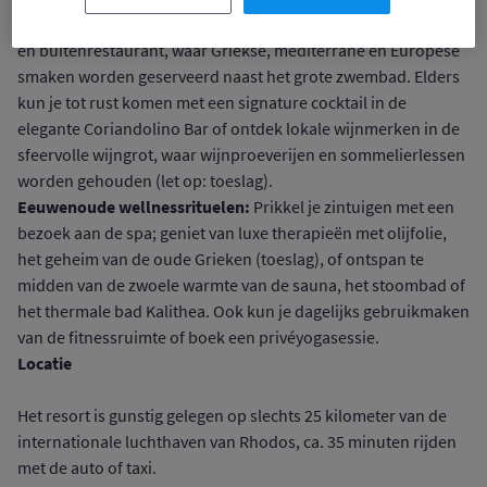
comfort van je eigen villa of schuif aan in het stijlvolle binnen-
en buitenrestaurant, waar Griekse, mediterrane en Europese
smaken worden geserveerd naast het grote zwembad. Elders
kun je tot rust komen met een signature cocktail in de
elegante Coriandolino Bar of ontdek lokale wijnmerken in de
sfeervolle wijngrot, waar wijnproeverijen en sommelierlessen
worden gehouden (let op: toeslag).
Eeuwenoude wellnessrituelen:
Prikkel je zintuigen met een
bezoek aan de spa; geniet van luxe therapieën met olijfolie,
het geheim van de oude Grieken (toeslag), of ontspan te
midden van de zwoele warmte van de sauna, het stoombad of
het thermale bad Kalithea. Ook kun je dagelijks gebruikmaken
van de fitnessruimte of boek een privéyogasessie.
Locatie
Het resort is gunstig gelegen op slechts 25 kilometer van de
internationale luchthaven van Rhodos, ca. 35 minuten rijden
met de auto of taxi.