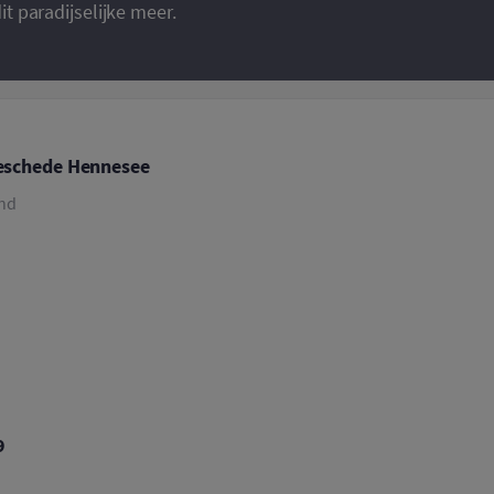
 paradijselijke meer.
eschede Hennesee
and
9