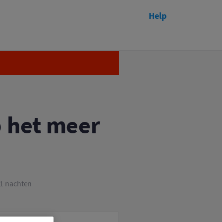
Help
Afgelopen
p het meer
f 31 nachten