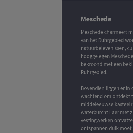
Meschede
Meschede charmeert met 
van het Ruhrgebied wor
natuurbelevenissen, cul
hooggelegen Meschede h
bekroond met een bekli
Ruhrgebied.
Bovendien liggen er in
wachtend om ontdekt te
middeleeuwse kasteelru
waterburcht Laer met 
vestingwerken omvatten
ontspannen duik moet j