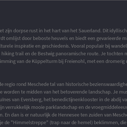
zijn dorpse rust in het hart van het Sauerland. Dit idyllisc
dt omlijst door beboste heuvels en biedt een gevarieerde m
turele inspiratie en geschiedenis. Vooral populair bij wandel
iking trail en de Bestwig panoramische route. Je tochten
mming van de Küppelturm bij Freienohl, met een dromerig ui
 de regio rond Meschede tal van historische bezienswaardig
 worden te midden van het betoverende landschap. Je must
ïnes van Eversberg, het benedictijnenklooster in de abdij v
zijn verrukkelijk mooie parklandschap en de vroegmiddele
. En dan is er natuurlijk de Hennesee ten zuiden van Mesch
e de "Himmelstreppe" (trap naar de hemel) beklimmen, die