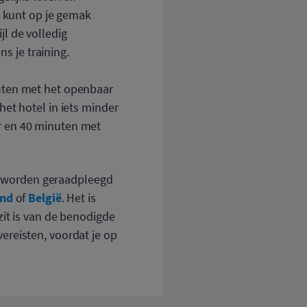
e kunt op je gemak
l de volledig
ns je training.
nuten met het openbaar
et hotel in iets minder
r en 40 minuten met
n worden geraadpleegd
and
België
of
. Het is
zit is van de benodigde
ereisten, voordat je op