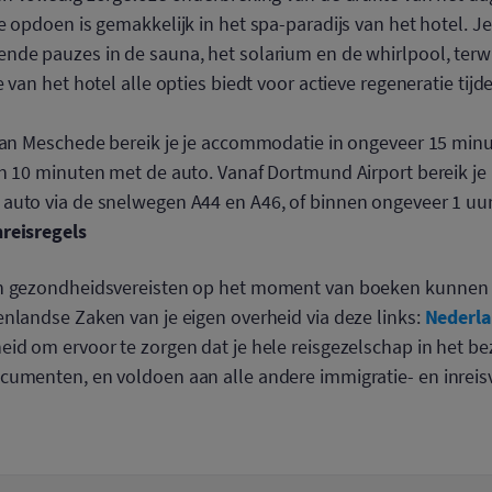
e opdoen is gemakkelijk in het spa-paradijs van het hotel. J
de pauzes in de sauna, het solarium en de whirlpool, terwij
 van het hotel alle opties biedt voor actieve regeneratie tijde
 van Meschede bereik je je accommodatie in ongeveer 15 mi
n 10 minuten met de auto. Vanaf Dortmund Airport bereik je h
auto via de snelwegen A44 en A46, of binnen ongeveer 1 uu
nreisregels
en gezondheidsvereisten op het moment van boeken kunne
Nederl
nlandse Zaken van je eigen overheid via deze links:
id om ervoor te zorgen dat je hele reisgezelschap in het be
cumenten, en voldoen aan alle andere immigratie- en inreisv