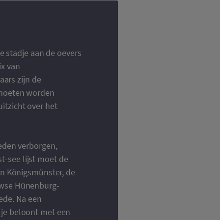
he stadje aan de oevers
ix van
aars zijn de
 moeten worden
tzicht over het
heden verborgen,
-see lijst moet de
an Königsmünster, de
euwse Hünenburg-
ede. Na een
 je beloont met een