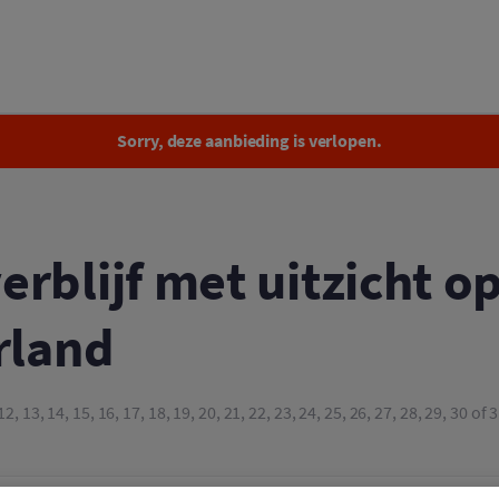
et uitzicht op het meer in het Sauerland
Sorry, deze aanbieding is verlopen.
rblijf met uitzicht o
rland
1, 12, 13, 14, 15, 16, 17, 18, 19, 20, 21, 22, 23, 24, 25, 26, 27, 28, 29, 30 o