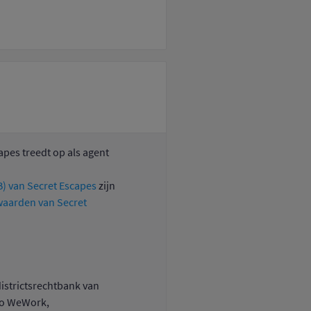
apes treedt op als agent
) van Secret Escapes
zijn
aarden van Secret
istrictsrechtbank van
/o WeWork,