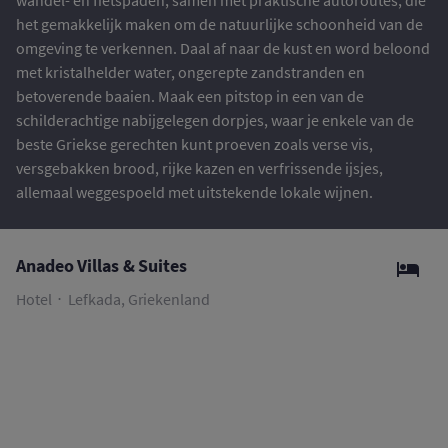
wandel- en fietspaden, samen met praktische autoroutes, die
het gemakkelijk maken om de natuurlijke schoonheid van de
omgeving te verkennen. Daal af naar de kust en word beloond
met kristalhelder water, ongerepte zandstranden en
betoverende baaien. Maak een pitstop in een van de
schilderachtige nabijgelegen dorpjes, waar je enkele van de
beste Griekse gerechten kunt proeven zoals verse vis,
versgebakken brood, rijke kazen en verfrissende ijsjes,
allemaal weggespoeld met uitstekende lokale wijnen.
Anadeo Villas & Suites
Hotel
Lefkada, Griekenland