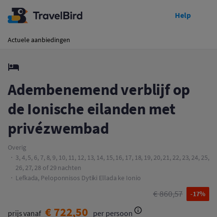
Help
Toon prijzen
Adembenemend verblijf op de Ionische eilanden met privézwembad
Actuele aanbiedingen
Adembenemend verblijf op
de Ionische eilanden met
privézwembad
Overig
3, 4, 5, 6, 7, 8, 9, 10, 11, 12, 13, 14, 15, 16, 17, 18, 19, 20, 21, 22, 23, 24, 25,
26, 27, 28 of 29 nachten
Lefkada, Peloponnisos Dytiki Ellada ke Ionio
€ 860,57
-17%
€ 722,50
prijs vanaf
per persoon