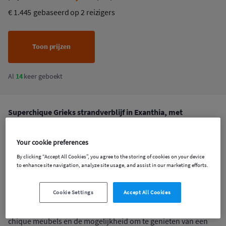
€ 1.445
gebaseerd op 2 reizigers
Toon prijzen
Al
14
keer geboekt
1
/
17
Superchique Grieks strandverblijf in Exanthia, met
designinterieurs, turquoise wateren en een groen
berglandschap - incl. ontbijt, suite met privézwembad of
Your cookie preferences
villa-opties, &amp; meer
By clicking “Accept All Cookies”, you agree to the storing of cookies on your device
to enhance site navigation, analyze site usage, and assist in our marketing efforts.
Jouw thuis op het eiland:
Omgeven door groen en met de
levendige hemelse blauwen van de oceaan aan de horizon, is
Cookie Settings
Accept All Cookies
dit hotel de ideale plek om te genieten van een complete
ontsnapping aan het alledaagse leven. Met luxe interieurs,
chique meubels en de mogelijkheid om te genieten van een