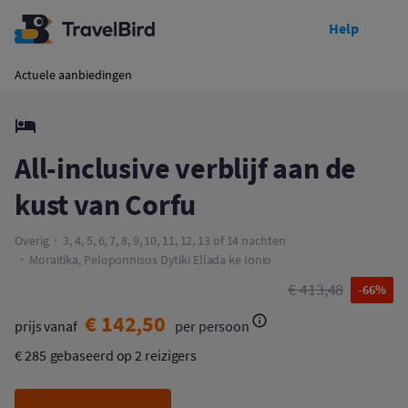
Help
Toon prijzen
All-inclusive verblijf aan de kust van Corfu
Actuele aanbiedingen
All-inclusive verblijf aan de
kust van Corfu
Overig
3, 4, 5, 6, 7, 8, 9, 10, 11, 12, 13 of 14 nachten
Moraitika, Peloponnisos Dytiki Ellada ke Ionio
€ 413,48
-66%
€ 142,50
prijs vanaf
per persoon
€ 285
gebaseerd op 2 reizigers