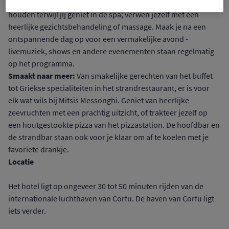
een ligstoel. Er is ook een kinderclub om de kleintjes bezig te
houden terwijl jij geniet in de spa; verwen jezelf met een
heerlijke gezichtsbehandeling of massage. Maak je na een
ontspannende dag op voor een vermakelijke avond -
livemuziek, shows en andere evenementen staan regelmatig
op het programma.
Smaakt naar meer:
Van smakelijke gerechten van het buffet
tot Griekse specialiteiten in het strandrestaurant, er is voor
elk wat wils bij Mitsis Messonghi. Geniet van heerlijke
zeevruchten met een prachtig uitzicht, of trakteer jezelf op
een houtgestookte pizza van het pizzastation. De hoofdbar en
de strandbar staan ook voor je klaar om af te koelen met je
favoriete drankje.
Locatie
Het hotel ligt op ongeveer 30 tot 50 minuten rijden van de
internationale luchthaven van Corfu. De haven van Corfu ligt
iets verder.