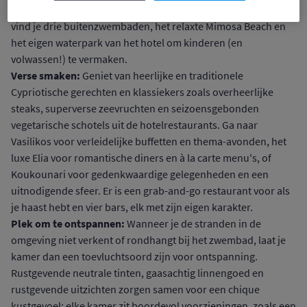
stranden om in de buurt te verkennen, en als je wilt blijven,
vind je drie buitenzwembaden, het relaxte Mimosa Beach en
het eigen waterpark van het hotel om kinderen (en
volwassen!) te vermaken.
Verse smaken:
Geniet van heerlijke en traditionele
Cypriotische gerechten en klassiekers zoals overheerlijke
steaks, superverse zeevruchten en seizoensgebonden
vegetarische schotels uit de hotelrestaurants. Ga naar
Vasilikos voor verleidelijke buffetten en thema-avonden, het
luxe Elia voor romantische diners en à la carte menu's, of
Koukounari voor gedenkwaardige gelegenheden en een
uitnodigende sfeer. Er is een grab-and-go restaurant voor als
je haast hebt en vier bars, elk met zijn eigen karakter.
Plek om te ontspannen:
Wanneer je de stranden in de
omgeving niet verkent of rondhangt bij het zwembad, laat je
kamer dan een toevluchtsoord zijn voor ontspanning.
Rustgevende neutrale tinten, gaasachtig linnengoed en
rustgevende uitzichten zorgen samen voor een chique
kustgevoel; elke kamer zit boordevol voorzieningen, zoals een