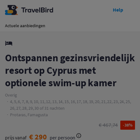
Help
Toon prijzen
Ontspannen gezinsvriendelijk resort op Cyprus met optionele swim-up kamer
Actuele aanbiedingen
Ontspannen gezinsvriendelijk
resort op Cyprus met
optionele swim-up kamer
Overig
4, 5, 6, 7, 8, 9, 10, 11, 12, 13, 14, 15, 16, 17, 18, 19, 20, 21, 22, 23, 24, 25,
26, 27, 28, 29, 30 of 31 nachten
Protaras, Famagusta
€ 467,74
-38%
€ 290
prijs vanaf
per persoon