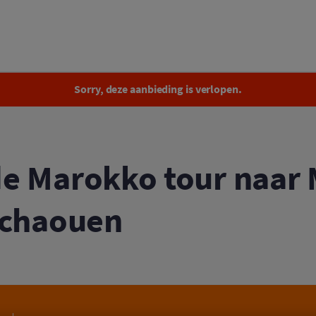
Betoverende Marokko tour naar Marrakech, Fez en Ch
Sorry, deze aanbieding is verlopen.
e Marokko tour naar 
fchaouen