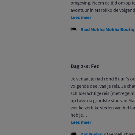
omgeving. Neem de tijd om op te 
avontuur in Marokko de volgend
Lees meer
Riad Mokha Mokha Boutiq
Dag 2-3: Fez
Je verlaat je riad rond 8 uur 's 
volgende deel van je reis. Je ch
schilderachtige reis (met regelm
op twee na grootste stad van Ma
vier keizerlijke steden van het
heb je…
Lees meer
Dar Anebar
of vergelijkbaa