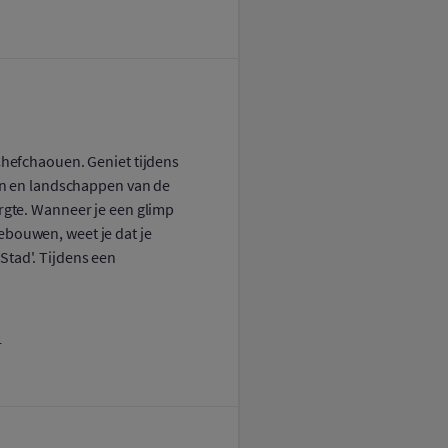
Chefchaouen. Geniet tijdens
ten en landschappen van de
ergte. Wanneer je een glimp
bouwen, weet je dat je
tad'. Tijdens een
r