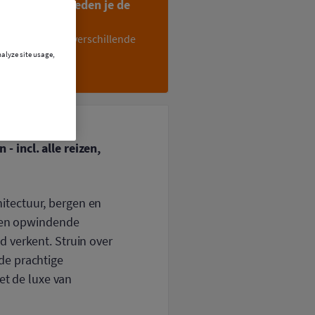
 vakanties bieden je de
mwijzigingen en verschillende
nalyze site usage,
passing
 incl. alle reizen,
itectuur, bergen en
p en opwindende
 verkent. Struin over
de prachtige
et de luxe van