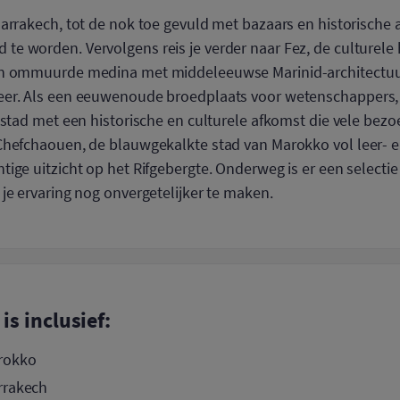
arrakech, tot de nok toe gevuld met bazaars en historische a
e worden. Vervolgens reis je verder naar Fez, de culturele 
jn ommuurde medina met middeleeuwse Marinid-architectuu
eer. Als een eeuwenoude broedplaats voor wetenschappers,
stad met een historische en culturele afkomst die vele bezoek
hefchaouen, de blauwgekalkte stad van Marokko vol leer- en 
tige uitzicht op het Rifgebergte. Onderweg is er een select
je ervaring nog onvergetelijker te maken.
is inclusief:
arokko
arrakech