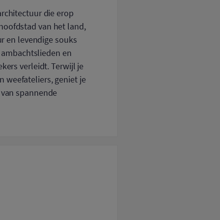
rchitectuur die erop
hoofdstad van het land,
r en levendige souks
 ambachtslieden en
ers verleidt. Terwijl je
weefateliers, geniet je
ie van spannende