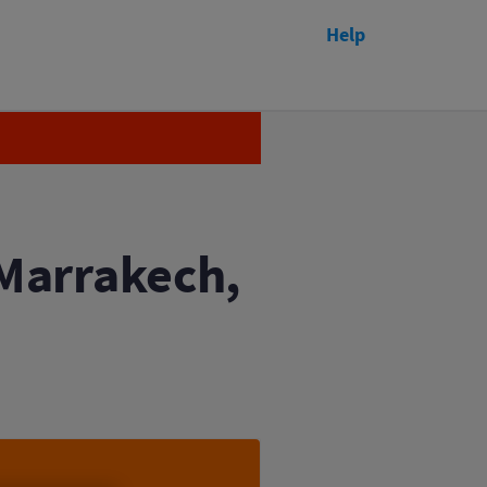
Help
efchaouen
Afgelopen
Marrakech,