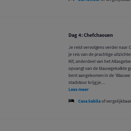
Dag 4: Chefchaouen
Je reist vervolgens verder naar 
je reis van de prachtige uitzich
Rif, onderdeel van het Atlasgeb
opvangt van de blauwgekalkte ge
bent aangekomen in de 'Blauwe S
stadstour krijg je…
Lees meer
Casa Sabila
of vergelijkbaa