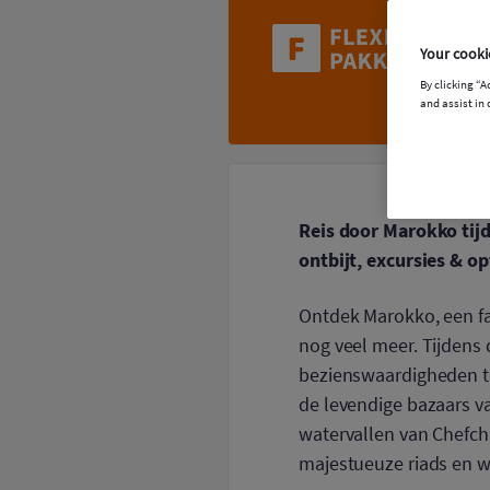
Your cooki
By clicking “A
and assist in 
Reis door Marokko tijd
ontbijt, excursies & op
Ontdek Marokko, een fa
nog veel meer. Tijdens
bezienswaardigheden te
de levendige bazaars v
watervallen van Chefcha
majestueuze riads en w