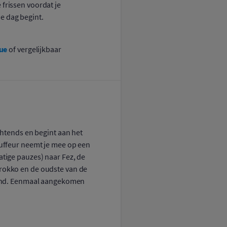
frissen voordat je
e dag begint.
ue
of vergelijkbaar
ochtends en begint aan het
auffeur neemt je mee op een
atige pauzes) naar Fez, de
rokko en de oudste van de
 land. Eenmaal aangekomen
r