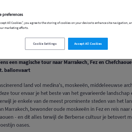
Wij weten dat je plannen kunnen veranderen. Onze
flexibiliteit die je nodig hebt!
e preferences
Wij biezen 'koop nu, betaal later'-betalingsplannen, datu
ccept All Cookies”, you agree to the storing of cookies on your device to enhance site navigation, a
terugbetalingsopties. Algemene voorwaarden zijn van toe
our marketing efforts.
Cookie Settings
Accept All Cookies
ens een magische tour naar Marrakech, Fez en Chefchaouen -
t. ballonvaart
scinerend land vol medina's, moskeeën, middeleeuwse arch
 deze tour ervaar je het beste van het gevarieerde landscha
rwijl je enkele van de meest prominente steden van het land
an Marrakech, bewonder oude moskeeën in Fez en reis naar 
ouen - en dit alles terwijl de Berberse cultuur je betovert m
oestijn oases.