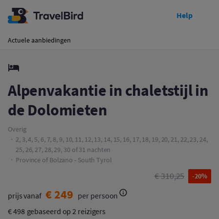
Help
Toon prijzen
Alpenvakantie in chaletstijl in de Dolomieten
Actuele aanbiedingen
Alpenvakantie in chaletstijl in
de Dolomieten
Overig
2, 3, 4, 5, 6, 7, 8, 9, 10, 11, 12, 13, 14, 15, 16, 17, 18, 19, 20, 21, 22, 23, 24,
25, 26, 27, 28, 29, 30 of 31 nachten
Province of Bolzano - South Tyrol
€ 310,25
-20%
€ 249
prijs vanaf
per persoon
€ 498
gebaseerd op 2 reizigers