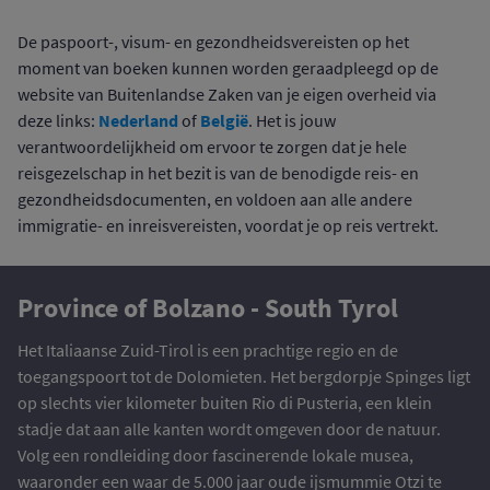
De paspoort-, visum- en gezondheidsvereisten op het
moment van boeken kunnen worden geraadpleegd op de
website van Buitenlandse Zaken van je eigen overheid via
Nederland
België
deze links:
of
. Het is jouw
verantwoordelijkheid om ervoor te zorgen dat je hele
reisgezelschap in het bezit is van de benodigde reis- en
gezondheidsdocumenten, en voldoen aan alle andere
immigratie- en inreisvereisten, voordat je op reis vertrekt.
Province of Bolzano - South Tyrol
Het Italiaanse Zuid-Tirol is een prachtige regio en de
toegangspoort tot de Dolomieten. Het bergdorpje Spinges ligt
op slechts vier kilometer buiten Rio di Pusteria, een klein
stadje dat aan alle kanten wordt omgeven door de natuur.
Volg een rondleiding door fascinerende lokale musea,
waaronder een waar de 5.000 jaar oude ijsmummie Otzi te