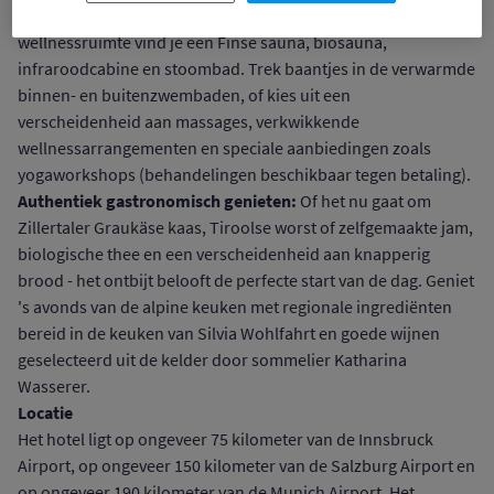
Leun achterover en ontspan:
In de ultramoderne
wellnessruimte vind je een Finse sauna, biosauna,
infraroodcabine en stoombad. Trek baantjes in de verwarmde
binnen- en buitenzwembaden, of kies uit een
verscheidenheid aan massages, verkwikkende
wellnessarrangementen en speciale aanbiedingen zoals
yogaworkshops (behandelingen beschikbaar tegen betaling).
Authentiek gastronomisch genieten:
Of het nu gaat om
Zillertaler Graukäse kaas, Tiroolse worst of zelfgemaakte jam,
biologische thee en een verscheidenheid aan knapperig
brood - het ontbijt belooft de perfecte start van de dag. Geniet
's avonds van de alpine keuken met regionale ingrediënten
bereid in de keuken van Silvia Wohlfahrt en goede wijnen
geselecteerd uit de kelder door sommelier Katharina
Wasserer.
Locatie
Het hotel ligt op ongeveer 75 kilometer van de Innsbruck
Airport, op ongeveer 150 kilometer van de Salzburg Airport en
op ongeveer 190 kilometer van de Munich Airport. Het