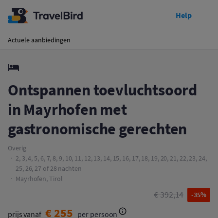
Help
Toon prijzen
Ontspannen toevluchtsoord in Mayrhofen met gastronomische gerechten
Actuele aanbiedingen
Ontspannen toevluchtsoord
in Mayrhofen met
gastronomische gerechten
Overig
2, 3, 4, 5, 6, 7, 8, 9, 10, 11, 12, 13, 14, 15, 16, 17, 18, 19, 20, 21, 22, 23, 24,
25, 26, 27 of 28 nachten
Mayrhofen, Tirol
€ 392,14
-35%
€ 255
prijs vanaf
per persoon