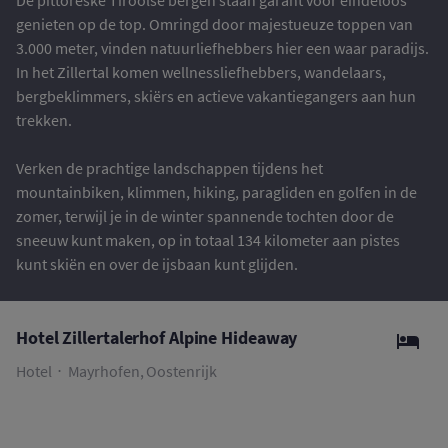
De pittoreske Tiroolse bergen staan garant voor eindeloos
genieten op de top. Omringd door majestueuze toppen van
3.000 meter, vinden natuurliefhebbers hier een waar paradijs.
In het Zillertal komen wellnessliefhebbers, wandelaars,
bergbeklimmers, skiërs en actieve vakantiegangers aan hun
trekken.
Verken de prachtige landschappen tijdens het
mountainbiken, klimmen, hiking, paragliden en golfen in de
zomer, terwijl je in de winter spannende tochten door de
sneeuw kunt maken, op in totaal 134 kilometer aan pistes
kunt skiën en over de ijsbaan kunt glijden.
Hotel Zillertalerhof Alpine Hideaway
Hotel
Mayrhofen, Oostenrijk