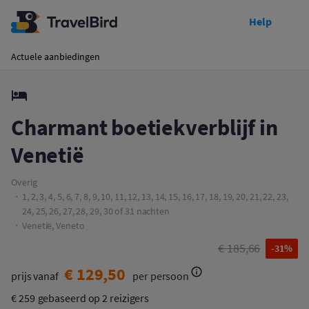
Help
Toon prijzen
Charmant boetiekverblijf in Venetië
Actuele aanbiedingen
Charmant boetiekverblijf in
Venetië
Overig
1, 2, 3, 4, 5, 6, 7, 8, 9, 10, 11, 12, 13, 14, 15, 16, 17, 18, 19, 20, 21, 22, 23,
24, 25, 26, 27, 28, 29, 30 of 31 nachten
Venetië, Veneto
€ 185,66
-31%
€ 129,50
prijs vanaf
per persoon
€ 259
gebaseerd op 2 reizigers