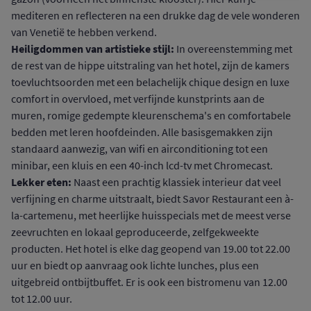
mediteren en reflecteren na een drukke dag de vele wonderen
van Venetië te hebben verkend.
Heiligdommen van artistieke stijl:
In overeenstemming met
de rest van de hippe uitstraling van het hotel, zijn de kamers
toevluchtsoorden met een belachelijk chique design en luxe
comfort in overvloed, met verfijnde kunstprints aan de
muren, romige gedempte kleurenschema's en comfortabele
bedden met leren hoofdeinden. Alle basisgemakken zijn
standaard aanwezig, van wifi en airconditioning tot een
minibar, een kluis en een 40-inch lcd-tv met Chromecast.
Lekker eten:
Naast een prachtig klassiek interieur dat veel
verfijning en charme uitstraalt, biedt Savor Restaurant een à-
la-cartemenu, met heerlijke huisspecials met de meest verse
zeevruchten en lokaal geproduceerde, zelfgekweekte
producten. Het hotel is elke dag geopend van 19.00 tot 22.00
uur en biedt op aanvraag ook lichte lunches, plus een
uitgebreid ontbijtbuffet. Er is ook een bistromenu van 12.00
tot 12.00 uur.