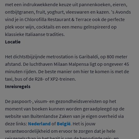
met een indrukwekkende keuze uit pannenkoeken, eieren,
ontbijtgranen, fruit, yoghurt, vleeswaren en kazen. 's Avonds
vind je in Chlorofilla Restaurant & Terrace ook de perfecte
plek voor wijn, cocktails en een menu geïnspireerd op
klassieke Italiaanse tradities.
Locatie
Het dichtstbijzijnde metrostation is Garibaldi, op 800 meter
afstand. De luchthaven Milaan Malpensa ligt op ongeveer 45
minuten rijden. De beste manier om hier te komen is met de
taxi, bus of de R28- of XP2-treinen.
Inreisregels
De paspoort-, visum- en gezondheidsvereisten op het
moment van boeken kunnen worden geraadpleegd op de
website van Buitenlandse Zaken van je eigen overheid via
Nederland
België
deze links:
of
. Het is jouw
verantwoordelijkheid om ervoor te zorgen dat je hele
reisgezelschap in het bezit is van de benodigde reis- en