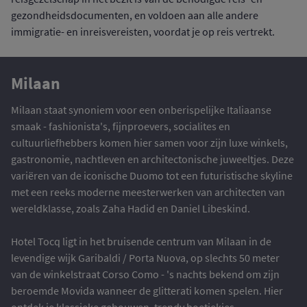
gezondheidsdocumenten, en voldoen aan alle andere
immigratie- en inreisvereisten, voordat je op reis vertrekt.
Milaan
Milaan staat synoniem voor een onberispelijke Italiaanse
smaak - fashionista's, fijnproevers, socialites en
cultuurliefhebbers komen hier samen voor zijn luxe winkels,
gastronomie, nachtleven en architectonische juweeltjes. Deze
variëren van de iconische Duomo tot een futuristische skyline
met een reeks moderne meesterwerken van architecten van
wereldklasse, zoals Zaha Hadid en Daniel Libeskind.
Hotel Tocq ligt in het bruisende centrum van Milaan in de
levendige wijk Garibaldi / Porta Nuova, op slechts 50 meter
van de winkelstraat Corso Como - 's nachts bekend om zijn
beroemde Movida wanneer de glitterati komen spelen. Hier