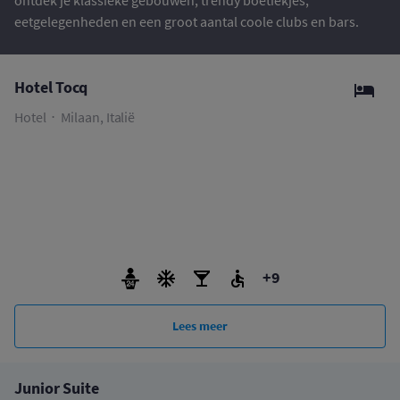
ontdek je klassieke gebouwen, trendy boetiekjes,
eetgelegenheden en een groot aantal coole clubs en bars.
Hotel Tocq
Hotel
Milaan, Italië
+9
Lees meer
Junior Suite