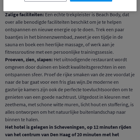
steden.
Zalige faciliteiten:
Een echte trekpleister is Beach Body, dat
over alle benodigde faciliteiten beschikt om je te helpen
ontspannen en nieuwe energie op te doen. Trek een paar
baantjes in het binnenzwembad, zweet je een tijdje in de
sauna en boek een heerlijke massage, of werk aan je
fitnessroutine met een persoonlijke trainingssessie.
Proeven, zien, slapen:
Het uitnodigende restaurant wordt
omgeven door duinen en biedt kwaliteitsgerechten in een
ontspannen sfeer. Proef de rijke smaken van de zee voordat je
naar de bar gaat voor een fris glas wijn.De moderne en
gastvrije kamers zijn ook de perfecte toevluchtsoorden om te
genieten van een goede nachtrust. Uitgedost in kleuren met
zeethema, met schone witte muren, licht hout en stoffering, is
alles ontworpen om het natuurlijke buitenlandschap naar
binnen te halen.
Het hotel is gelegen in Scheveningen, op 12 minuten rijden
van het centrum van Den Haag of 20 minuten met het