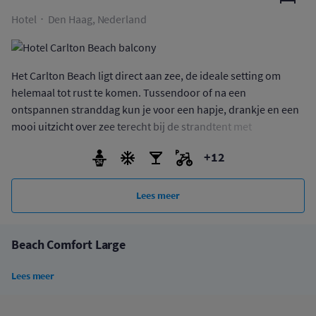
Hotel
Den Haag, Nederland
Het Carlton Beach ligt direct aan zee, de ideale setting om
helemaal tot rust te komen. Tussendoor of na een
ontspannen stranddag kun je voor een hapje, drankje en een
mooi uitzicht over zee terecht bij de strandtent met
zonneweide die bij het hotel hoort: de Carlton Beach Club. Of
+12
bij een van de twee restaurants in het hotel: de Beach
Brasserie of de Smuggler's Grill. Overigens ligt het hotel ook
vlak bij de stad Den Haag en 2 kilometer van de haven van
Lees meer
Scheveningen, dus mogelijkheden genoeg om precies te doen
waar jij zin in hebt!
Beach Comfort Large
Lees meer