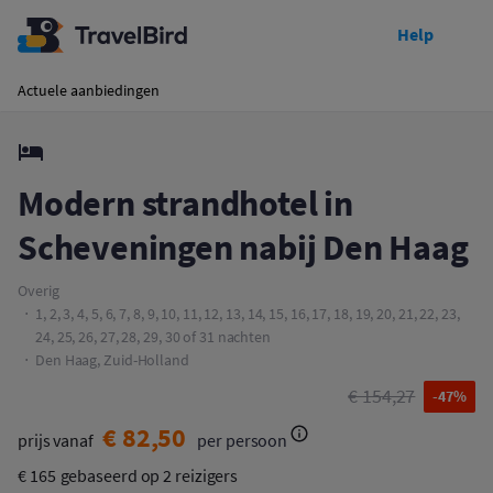
Help
Toon prijzen
Modern strandhotel in Scheveningen nabij Den Haag
Actuele aanbiedingen
Modern strandhotel in
Scheveningen nabij Den Haag
Overig
1, 2, 3, 4, 5, 6, 7, 8, 9, 10, 11, 12, 13, 14, 15, 16, 17, 18, 19, 20, 21, 22, 23,
24, 25, 26, 27, 28, 29, 30 of 31 nachten
Den Haag, Zuid-Holland
€ 154,27
-47%
€ 82,50
prijs vanaf
per persoon
€ 165
gebaseerd op 2 reizigers