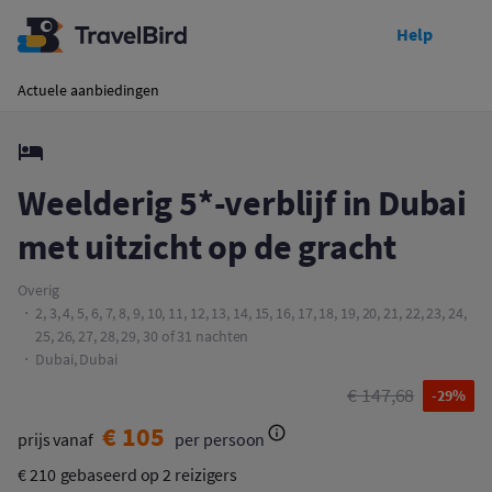
Help
Toon prijzen
Weelderig 5*-verblijf in Dubai met uitzicht op de gracht
Actuele aanbiedingen
Weelderig 5*-verblijf in Dubai
met uitzicht op de gracht
Overig
2, 3, 4, 5, 6, 7, 8, 9, 10, 11, 12, 13, 14, 15, 16, 17, 18, 19, 20, 21, 22, 23, 24,
25, 26, 27, 28, 29, 30 of 31 nachten
Dubai, Dubai
€ 147,68
-29%
€ 105
prijs vanaf
per persoon
€ 210
gebaseerd op 2 reizigers