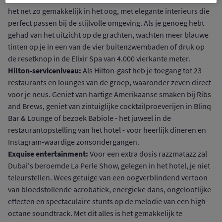
het net zo gemakkelijk in het oog, met elegante interieurs die
perfect passen bij de stijlvolle omgeving. Als je genoeg hebt
gehad van het uitzicht op de grachten, wachten meer blauwe
tinten op je in een van de vier buitenzwembaden of druk op
de resetknop in de Elixir Spa van 4.000 vierkante meter.
Hilton-serviceniveau:
Als Hilton-gast heb je toegang tot 23
restaurants en lounges van de groep, waaronder zeven direct
voor je neus. Geniet van hartige Amerikaanse smaken bij Ribs
and Brews, geniet van zintuiglijke cocktailproeverijen in Blinq
Bar & Lounge of bezoek Babiole - het juweel in de
restaurantopstelling van het hotel - voor heerlijk dineren en
Instagram-waardige zonsondergangen.
Exquise entertainment:
Voor een extra dosis razzmatazz zal
Dubai's beroemde La Perle Show, gelegen in het hotel, je niet
teleurstellen. Wees getuige van een oogverblindend vertoon
van bloedstollende acrobatiek, energieke dans, ongelooflijke
effecten en spectaculaire stunts op de melodie van een high-
octane soundtrack. Met dit alles is het gemakkelijk te