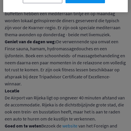
glamour, met zachte grijstinten en sfeervolle verlichting. De
buffetten hebben een mediterraan tintje en op maandag
worden lokaal geïnspireerde diners geserveerd die typisch
zijn voor de Kvarner-regio. Er zijn ook speciale mediterraan
thema-avonden op donderdag - beide met livemuziek.
Geniet van de dagen weg:
De verwennende spa omvat een
Finse sauna, hamam, hydromassagedouches en een
ijsfontein. Boek een schoonheids- of massagebehandeling en
neem daarna een paar momenten in de relaxzone om volledig
tot rust te komen. Er zijn ook fitness lessen beschikbaar op
afspraak bij deze Tripadvisor Certificate of Excellence-
winnaar.
Locatie
De Airport van Rijeka ligt op ongeveer 40 minuten afstand van
de accommodatie. Rijeka is de dichtstbijzijnde grote stad, die
ook een trein- en busstation heeft, maar het is aan te raden
een auto te huren om de kustlijn te verkennen.
Goed om te weten
Bezoek de
website
van het Foreign and