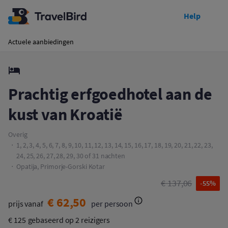
Help
Toon prijzen
Prachtig erfgoedhotel aan de kust van Kroatië
Actuele aanbiedingen
Prachtig erfgoedhotel aan de
kust van Kroatië
Overig
1, 2, 3, 4, 5, 6, 7, 8, 9, 10, 11, 12, 13, 14, 15, 16, 17, 18, 19, 20, 21, 22, 23,
24, 25, 26, 27, 28, 29, 30 of 31 nachten
Opatija, Primorje-Gorski Kotar
€ 137,06
-55%
€ 62,50
prijs vanaf
per persoon
€ 125
gebaseerd op 2 reizigers