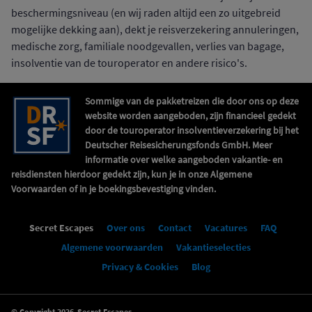
beschermingsniveau (en wij raden altijd een zo uitgebreid
mogelijke dekking aan), dekt je reisverzekering annuleringen,
medische zorg, familiale noodgevallen, verlies van bagage,
insolventie van de touroperator en andere risico's.
Sommige van de pakketreizen die door ons op deze
website worden aangeboden, zijn financieel gedekt
door de touroperator insolventieverzekering bij het
Deutscher Reisesicherungsfonds GmbH. Meer
informatie over welke aangeboden vakantie- en
reisdiensten hierdoor gedekt zijn, kun je in onze Algemene
Voorwaarden of in je boekingsbevestiging vinden.
Secret Escapes
Over ons
Contact
Vacatures
FAQ
Algemene voorwaarden
Vakantieselecties
Privacy & Cookies
Blog