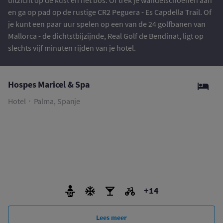
uitzicht op de kust en het bos. Of trek je wandelschoenen aan
en ga op pad op de rustige CR2 Peguera - Es Capdella Trail. Of
je kunt een paar uur spelen op een van de 24 golfbanen van
Mallorca - de dichtstbijzijnde, Real Golf de Bendinat, ligt op
slechts vijf minuten rijden van je hotel.
Hospes Maricel & Spa
Hotel
Palma, Spanje
+14
Lees meer