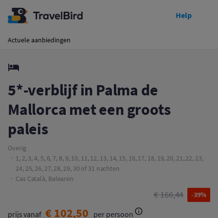
Help
Toon prijzen
5*-verblijf in Palma de Mallorca met een groots paleis
Actuele aanbiedingen
5*-verblijf in Palma de
Mallorca met een groots
paleis
Overig
1, 2, 3, 4, 5, 6, 7, 8, 9, 10, 11, 12, 13, 14, 15, 16, 17, 18, 19, 20, 21, 22, 23,
24, 25, 26, 27, 28, 29, 30 of 31 nachten
Cas Català, Balearen
€ 166,44
-39%
€ 102,50
prijs vanaf
per persoon