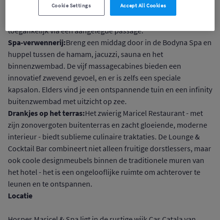
Cookie Settings
Accept All Cookies
een statig gebouw geïnspireerd op de chique stijl van weleer
by, en het Natura Building, in avant-gardistische stijl,
toegankelijk via een aangelegde passage.
Spa-verwennerij:
Breng een middag door in de Bodyna Spa en
huppel tussen de hamam, jacuzzi, sauna en het
binnenzwembad. De vijf massagecabines bieden een
innovatief zwevend gevoel, en er is zelfs een speciale
kapsalon. Elders vind je een ontspannende tuin en een infinity
buitenzwembad met uitzicht op zee.
Drankjes op het terras:
Het zwierig Maricel Restaurant - met
zijn zonovergoten buitenterras en zacht gloeiende, moderne
interieur - biedt sublieme culinaire traktaties. De Lounge &
Cocktail Bar combineert niet alleen fruitige dorstlessers, maar
ook coole designmeubels binnen de traditionele muren van
het hotel - het is een ongelooflijke ruimte om achterover te
leunen en te ontspannen.
Locatie
Hospes Maricel & Spa ligt in de rustige wijk Cas Catala van