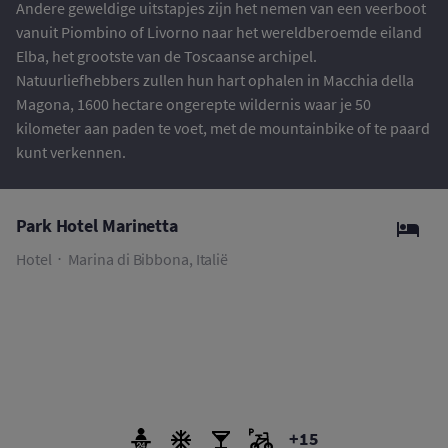
Andere geweldige uitstapjes zijn het nemen van een veerboot
vanuit Piombino of Livorno naar het wereldberoemde eiland
Elba, het grootste van de Toscaanse archipel.
Natuurliefhebbers zullen hun hart ophalen in Macchia della
Magona, 1600 hectare ongerepte wildernis waar je 50
kilometer aan paden te voet, met de mountainbike of te paard
kunt verkennen.
Park Hotel Marinetta
Hotel
Marina di Bibbona, Italië
+15