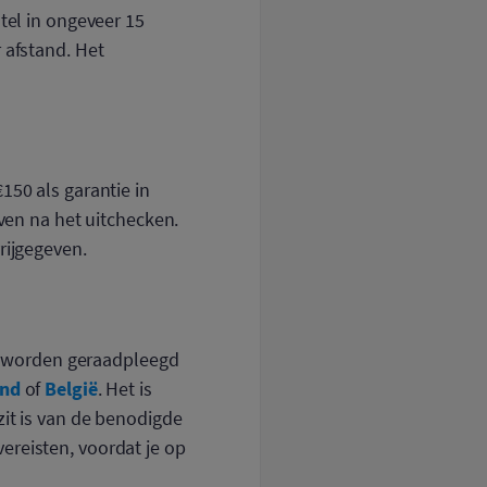
tel in ongeveer 15
 afstand. Het
150 als garantie in
even na het uitchecken.
rijgegeven.
n worden geraadpleegd
and
België
of
. Het is
zit is van de benodigde
ereisten, voordat je op