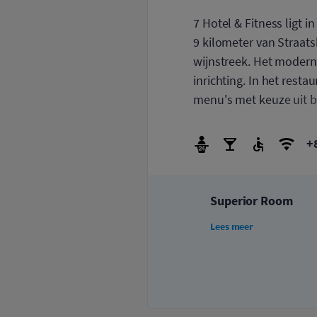
7 Hotel & Fitness ligt i
9 kilometer van Straats
wijnstreek. Het moderne
inrichting. In het resta
menu's met keuze uit bi
healthclub met een ha
zwembad en cardio-app
+
voor personen boven de 
badkleding verplicht. Oo
kunt drinken en smult 
Superior Room
Lees meer