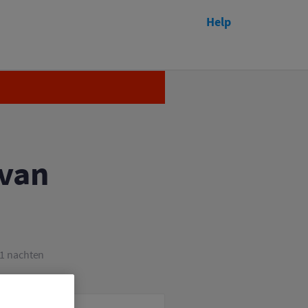
Help
Afgelopen
 van
f 31 nachten