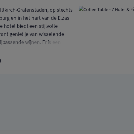
n Illkirch-Grafenstaden, op slechts
burg en in het hart van de Elzas
 hotel biedt een stijlvolle
urant geniet je van wisselende
jpassende wijnen. Er is een
mam, sauna, aquafitness,
aratuur (fitnesscentrum enkel
8
18). In de healthclub is
k is er een café waar je cocktails
van kleine snacks.