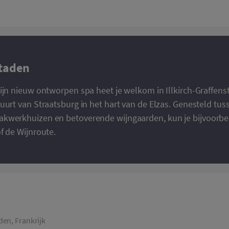
staden
ijn nieuw ontworpen spa heet je welkom in Illkirch-Graffen
uurt van Straatsburg in het hart van de Elzas. Genesteld tus
kwerkhuizen en betoverende wijngaarden, kun je bijvoorbee
f de Wijnroute.
den, Frankrijk