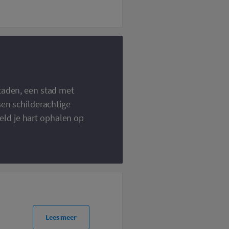
staden, een stad met
sen schilderachtige
ld je hart ophalen op
Lees meer