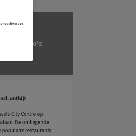
nalyze site usage,
ncl. ontbijt
ssels City Centre op
zalaan. De omliggende
e populaire restaurants