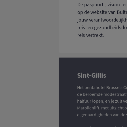
De paspoort-, visum- 
op de website van Buite
jouw verantwoordelijkhe
reis- en gezondheidsdo
reis vertrekt.
Sint-Gillis
Het pentahotel Brussels Ci
de beroemde modestraat va
halfuur lopen, en je zult 
Marollenlift, met uitzicht 
eigenaardigheden van de s