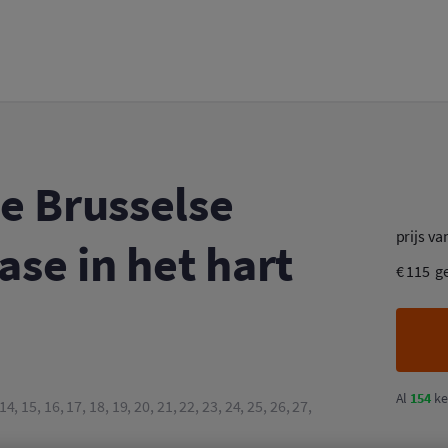
se stedelijke oase in het hart van de stad
e Brusselse
prijs va
ase in het hart
€ 115
g
Al
154
ke
3, 14, 15, 16, 17, 18, 19, 20, 21, 22, 23, 24, 25, 26, 27,