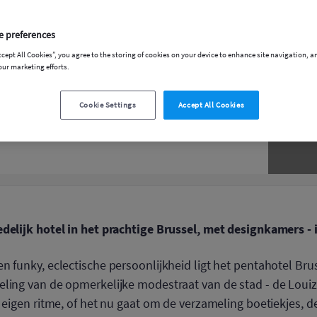
jk Gewest
e preferences
ccept All Cookies”, you agree to the storing of cookies on your device to enhance site navigation, a
our marketing efforts.
Cookie Settings
Accept All Cookies
delijk hotel in het prachtige Brussel, met designkamers - i
en funky, eclectische persoonlijkheid ligt het pentahotel Bru
eling van de opmerkelijke modestraat van de stad - de Loui
n eigen ritme, of het nu gaat om de verzameling boetiekjes, d