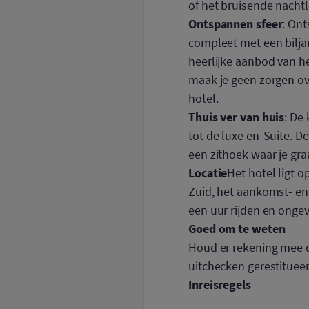
of het bruisende nacht
Ontspannen sfeer
: Ont
compleet met een bilja
heerlijke aanbod van he
maak je geen zorgen over
hotel.
Thuis ver van huis
: De
tot de luxe en-Suite. D
een zithoek waar je gra
Locatie
Het hotel ligt 
Zuid, het aankomst- en 
een uur rijden en onge
Goed om te weten
Houd er rekening mee da
uitchecken gerestituee
Inreisregels