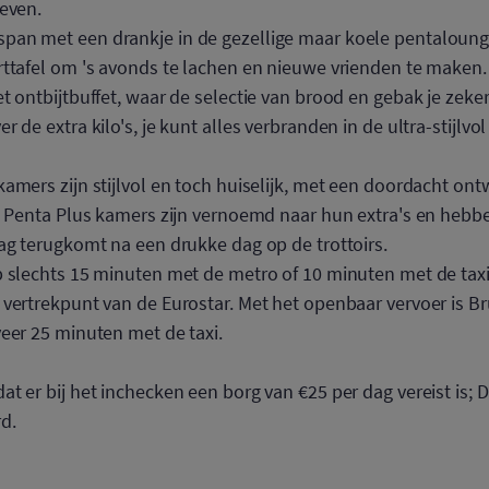
leven.
span met een drankje in de gezellige maar koele pentaloung
rttafel om 's avonds te lachen en nieuwe vrienden te maken.
t ontbijtbuffet, waar de selectie van brood en gebak je zeker 
 de extra kilo's, je kunt alles verbranden in de ultra-stijlvo
 kamers zijn stijlvol en toch huiselijk, met een doordacht on
e Penta Plus kamers zijn vernoemd naar hun extra's en hebbe
ag terugkomt na een drukke dag op de trottoirs.
op slechts 15 minuten met de metro of 10 minuten met de taxi
vertrekpunt van de Eurostar. Met het openbaar vervoer is Br
veer 25 minuten met de taxi.
t er bij het inchecken een borg van €25 per dag vereist is; D
rd.