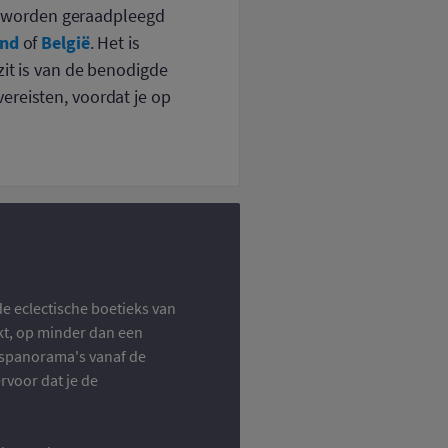
n worden geraadpleegd
and
België
of
. Het is
zit is van de benodigde
ereisten, voordat je op
de eclectische boetieks van
kt, op minder dan een
adspanorama's vanaf de
ervoor dat je de