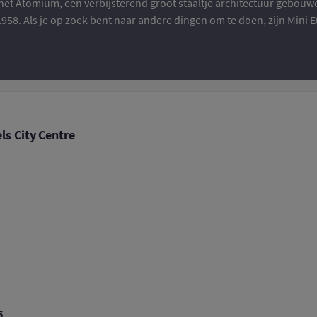
e het Atomium, een verbijsterend groot staaltje architectuur gebouw
1958. Als je op zoek bent naar andere dingen om te doen, zijn Mini
ls City Centre
6