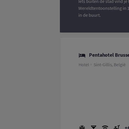
Iets buiten de stad vind j
Wereldtentoonstelling in 
in de buurt.
Pentahotel Brusse
Hotel
Sint-Gillis, België
+