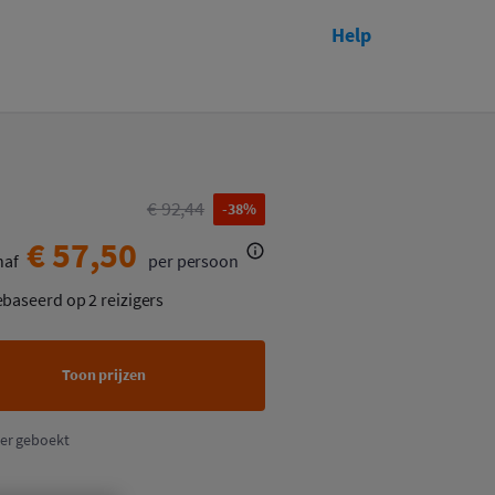
Help
Toon prijzen
€ 92,44
-38%
€ 57,50
naf
per persoon
ebaseerd op 2 reizigers
Toon prijzen
er geboekt