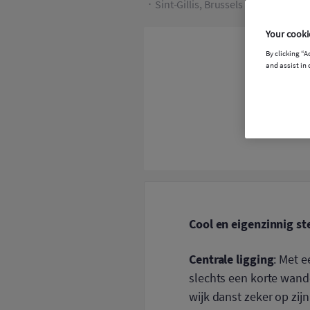
Sint-Gillis, Brussels Hoofdstedeli
Your cooki
By clicking “A
and assist in 
Cool en eigenzinnig ste
Centrale ligging
: Met e
slechts een korte wand
wijk danst zeker op zij