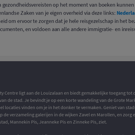
en gezondheidsvereisten op het moment van boeken kunne
Nederl
nlandse Zaken van je eigen overheid via deze links:
id om ervoor te zorgen dat je hele reisgezelschap in het be
cumenten, en voldoen aan alle andere immigratie- en inreisv
ty Centre ligt aan de Louizalaan en biedt gemakkelijke toegang tot 
n de stad. Je bevindt je op een korte wandeling van de Grote Mar
veel locaties vinden om je in het donker te vermaken. Geniet van st
op de verzameling galerijen in de wijken Zavel en Marollen, en zorg 
tad, Mannekin Pis, Jeanneke Pis en Zinneke Pis, ziet.