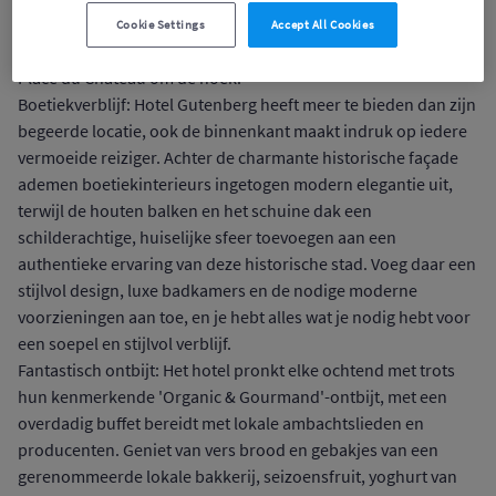
vind je de iconische kathedraal van de stad, met de
Cookie Settings
Accept All Cookies
sprookjesachtige architectuur en fascinerende musea van
Place du Château om de hoek.
Boetiekverblijf: Hotel Gutenberg heeft meer te bieden dan zijn
begeerde locatie, ook de binnenkant maakt indruk op iedere
vermoeide reiziger. Achter de charmante historische façade
ademen boetiekinterieurs ingetogen modern elegantie uit,
terwijl de houten balken en het schuine dak een
schilderachtige, huiselijke sfeer toevoegen aan een
authentieke ervaring van deze historische stad. Voeg daar een
stijlvol design, luxe badkamers en de nodige moderne
voorzieningen aan toe, en je hebt alles wat je nodig hebt voor
een soepel en stijlvol verblijf.
Fantastisch ontbijt: Het hotel pronkt elke ochtend met trots
hun kenmerkende 'Organic & Gourmand'-ontbijt, met een
overdadig buffet bereidt met lokale ambachtslieden en
producenten. Geniet van vers brood en gebakjes van een
gerenommeerde lokale bakkerij, seizoensfruit, yoghurt van