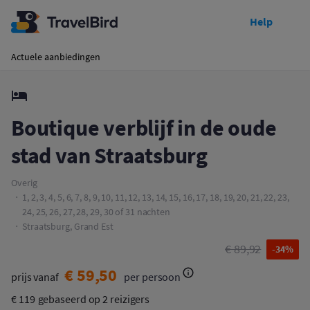
Help
Toon prijzen
Boutique verblijf in de oude stad van Straatsburg
Actuele aanbiedingen
Boutique verblijf in de oude
stad van Straatsburg
Overig
1, 2, 3, 4, 5, 6, 7, 8, 9, 10, 11, 12, 13, 14, 15, 16, 17, 18, 19, 20, 21, 22, 23,
24, 25, 26, 27, 28, 29, 30 of 31 nachten
Straatsburg, Grand Est
€ 89,92
-34%
€ 59,50
prijs vanaf
per persoon
€ 119
gebaseerd op 2 reizigers