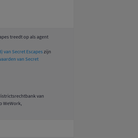
apes treedt op als agent
) van Secret Escapes
zijn
aarden van Secret
istrictsrechtbank van
/o WeWork,