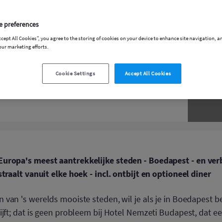
e preferences
ccept All Cookies”, you agree to the storing of cookies on your device to enhance site navigation, a
our marketing efforts.
Cookie Settings
Accept All Cookies
uropa's meest aantrekkelijke steden - Boedapest - en verbl
straalt vanuit elke hoek - incl. ontbijt en optioneel diner
n van 's werelds mooiste steden, wil je als je in Boedapest b
ijft; dat is geen probleem bij Hotel Nemzeti Budapest, dat 