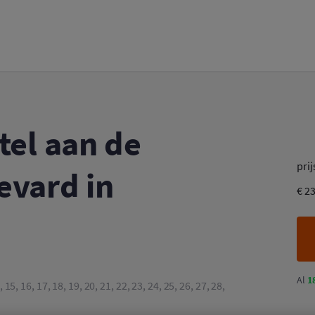
de Grand Boulevard in Boedapest
tel aan de
prij
evard in
€ 2
Al
1
14, 15, 16, 17, 18, 19, 20, 21, 22, 23, 24, 25, 26, 27, 28,