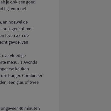
heb je ook een goed
d ligt voor het
en, en hoewel de
s nu ingericht met
en leven aan de
 echt gevoel van
t overvloedige
 carte menu. 's Avonds
ongaarse keuken
ture burger. Combineer
den, een glas of twee
p ongeveer 40 minuten