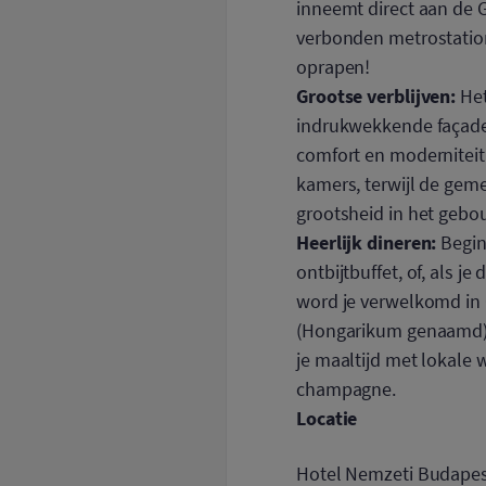
inneemt direct aan de G
verbonden metrostation,
oprapen!
Grootse verblijven:
Het
indrukwekkende façade 
comfort en moderniteit
kamers, terwijl de geme
grootsheid in het gebo
Heerlijk dineren:
Begin
ontbijtbuffet, of, als j
word je verwelkomd in 
(Hongarikum genaamd); 
je maaltijd met lokale 
champagne.
Locatie
Hotel Nemzeti Budapest