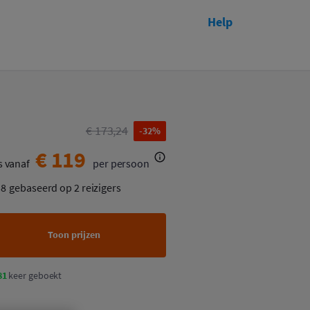
Help
Toon prijzen
€ 173,24
-32%
€ 119
s vanaf
per persoon
38
gebaseerd op 2 reizigers
Toon prijzen
81
keer geboekt