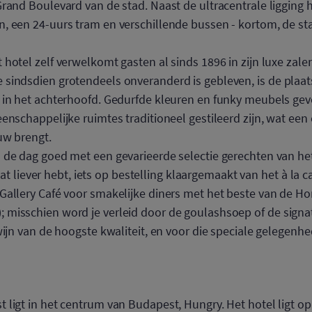
rand Boulevard van de stad. Naast de ultracentrale ligging 
 een 24-uurs tram en verschillende bussen - kortom, de sta
 hotel zelf verwelkomt gasten al sinds 1896 in zijn luxe zal
sindsdien grotendeels onveranderd is gebleven, is de plaat
 in het achterhoofd. Gedurfde kleuren en funky meubels gev
enschappelijke ruimtes traditioneel gestileerd zijn, wat een
uw brengt.
 de dag goed met een gevarieerde selectie gerechten van he
e dat liever hebt, iets op bestelling klaargemaakt van het à la
Gallery Café voor smakelijke diners met het beste van de H
misschien word je verleid door de goulashsoep of de signa
wijn van de hoogste kwaliteit, en voor die speciale gelegenhe
 ligt in het centrum van Budapest, Hungry. Het hotel ligt o