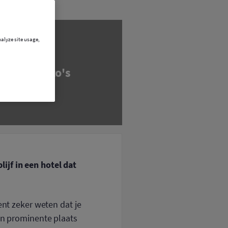
nalyze site usage,
ijf in een hotel dat
ent zeker weten dat je
een prominente plaats