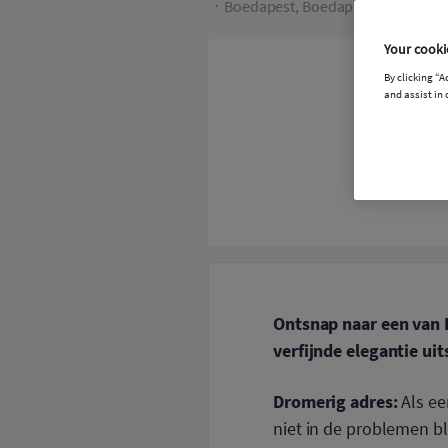
Boedapest, Boedapest
Your cooki
By clicking “A
and assist in 
Ontsnap naar een van E
verfijnde elegantie uit
Dromerig adres:
Als ee
niet in de problemen bl