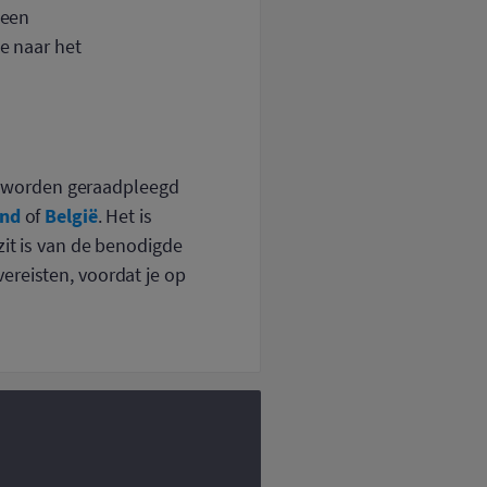
 een
je naar het
n worden geraadpleegd
and
België
of
. Het is
zit is van de benodigde
ereisten, voordat je op