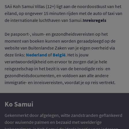
SAii Koh Samui Villas (12+) ligt aan de noordoostkust van het
eiland, op ongeveer 15 minuten rijden met de auto of taxi van
Inreisregels
de internationale luchthaven van Samui.
De paspoort-, visum- en gezondheidsvereisten op het
moment van boeken kunnen worden geraadpleegd op de
website van Buitenlandse Zaken van je eigen overheid via
Nederland
België
deze links:
of
. Het is jouw
verantwoordelijkheid om ervoor te zorgen dat je hele
reisgezelschap in het bezit is van de benodigde reis- en
gezondheidsdocumenten, en voldoen aan alle andere
immigratie- en inreisvereisten, voordat je op reis vertrekt.
Ko Samui
Gekenmerkt door afgelegen, witte zandstranden geflankeerd
door wuivende palmen en bezaaid met weelderige