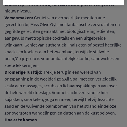
uitzicht op Hanuman Bay, tilt afzondering naar een geheel
nieuw niveau.
Verse smaken:
Geniet van overheerlijke mediterrane
gerechten bij Miss Olive Oyl, met fantastische zeevruchten en
gegrilde gerechten gemaakt met biologische ingrediënten,
aangevuld met tropische cocktails en een uitgebreide
wijnkaart. Geniet van authentiek Thais eten of bestel heerlijke
snacks en koelers aan het zwembad, terwijl de stijlvolle
bean/Co je go-to is voor ambachtelijke koffie, sandwiches en
zoete lekkernijen.
Dromerige rusttijd:
Trek je terug in een wereld van
ontspanning in de weelderige SAii Spa, met een verleidelijk
scala aan massages, scrubs en lichaamspakkingen van over
de hele wereld (toeslag). Voor iets actievers vind je hier
kajakken, snorkelen, yoga en meer, terwijl het zijdezachte
zand en de wuivende palmbomen van het strand eindeloze
zonovergoten wandelingen en dutten aan de kust beloven.
Hoe er te komen