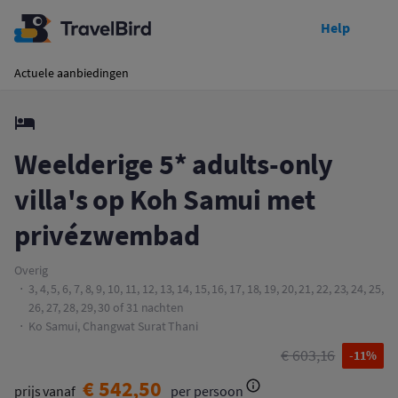
Help
Toon prijzen
Weelderige 5* adults-only villa's op Koh Samui met privézwembad
Actuele aanbiedingen
Weelderige 5* adults-only
villa's op Koh Samui met
privézwembad
Overig
3, 4, 5, 6, 7, 8, 9, 10, 11, 12, 13, 14, 15, 16, 17, 18, 19, 20, 21, 22, 23, 24, 25,
26, 27, 28, 29, 30 of 31 nachten
Ko Samui, Changwat Surat Thani
€ 603,16
-11%
€ 542,50
prijs vanaf
per persoon