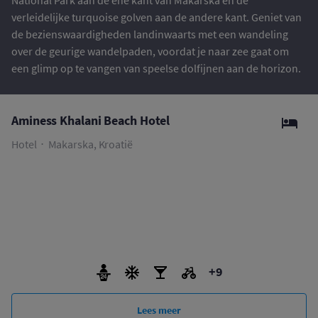
National Park aan de ene kant van Makarska en de
verleidelijke turquoise golven aan de andere kant. Geniet van
de bezienswaardigheden landinwaarts met een wandeling
over de geurige wandelpaden, voordat je naar zee gaat om
een glimp op te vangen van speelse dolfijnen aan de horizon.
Aminess Khalani Beach Hotel
Hotel
Makarska, Kroatië
+9
Lees meer