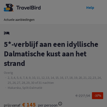
Help
Toon prijzen
5*-verblijf aan een idyllische Dalmatische kust aan het strand
Actuele aanbiedingen
5*-verblijf aan een idyllische
Dalmatische kust aan het
strand
Overig
2, 3, 4, 5, 6, 7, 8, 9, 10, 11, 12, 13, 14, 15, 16, 17, 18, 19, 20, 21, 22, 23, 24,
25, 26, 27, 28, 29, 30 of 31 nachten
Makarska, Split-Dalmatië
€ 227,54
-37%
€ 145
prijs vanaf
per persoon