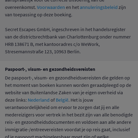
aansprakelijk voor de correcte uitvoering van de
overeenkomst.
Voorwaarden
en het
annuleringsbeleid
zijn
van toepassing op deze boeking.
Secret Escapes GmbH, ingeschreven in het handelsregister
van de districtsrechtbank van Charlottenburg onder nummer
HRB 138671 B, met kantooradres c/o WeWork,
Stresemannstraße 123, 10963 Berlin.
Paspoort-, visum- en gezondheidsvereisten
De paspoort-, visum- en gezondheidsvereisten die gelden op
het moment van boeken kunnen worden geraadpleegd op de
website van Buitenlandse Zaken van je eigen overheid via
deze links:
Nederland
of
België
. Het is jouw
verantwoordelijkheid om ervoor te zorgen dat jij en alle
medereizigers voor vertrek in het bezit zijn van alle benodigde
reis- en gezondheidsdocumenten en voldoen aan alle andere
immigratie-/entreevereisten voordat je op reis gaat, inclusief
of je paspoort machineleesbaar moet zijn of welke