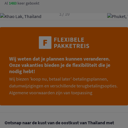
Al
1483
keer geboekt
1
/
10
Wij weten dat je plannen kunnen veranderen.
Onze vakanties bieden je de flexibiliteit die je
nodig hebt!
Wij biezen 'koop nu, betaal later'-betalingsplannen,
datumwijzigingen en verschillende terugbetalingsopties.
Algemene voorwaarden zijn van toepassing
Ontsnap naar de kust van de oostkust van Thailand met