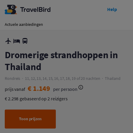
Help
Toon prijzen
Dromerige strandhoppen in Thailand
Actuele aanbiedingen
Dromerige strandhoppen in
Thailand
Rondreis
11, 12, 13, 14, 15, 16, 17, 18, 19 of 20 nachten
Thailand
€ 1.149
prijs vanaf
per persoon
€ 2.298
gebaseerd op 2 reizigers
Toon prijzen